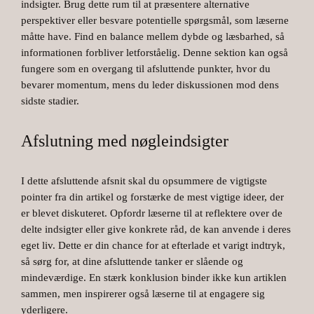
indsigter. Brug dette rum til at præsentere alternative
perspektiver eller besvare potentielle spørgsmål, som læserne
måtte have. Find en balance mellem dybde og læsbarhed, så
informationen forbliver letforståelig. Denne sektion kan også
fungere som en overgang til afsluttende punkter, hvor du
bevarer momentum, mens du leder diskussionen mod dens
sidste stadier.
Afslutning med nøgleindsigter
I dette afsluttende afsnit skal du opsummere de vigtigste
pointer fra din artikel og forstærke de mest vigtige ideer, der
er blevet diskuteret. Opfordr læserne til at reflektere over de
delte indsigter eller give konkrete råd, de kan anvende i deres
eget liv. Dette er din chance for at efterlade et varigt indtryk,
så sørg for, at dine afsluttende tanker er slående og
mindeværdige. En stærk konklusion binder ikke kun artiklen
sammen, men inspirerer også læserne til at engagere sig
yderligere.